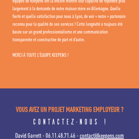
équipes de Keepens ont là encore montré leur capacité de répondre plus
largement à la demande de notre maison mère en Allemagne. Quelle
fierté et quelle satisfaction pour nous à Lyon, de voir « notre » partenaire
reconnu pour la qualité de ses services ! Cette longévité a toujours été
basée sur un grand professionnalisme et une communication
transparente et constructive de part et d’autre.
MERCI À TOUTE L’ÉQUIPE KEEPENS !
VOUS AVEZ UN PROJET MARKETING EMPLOYEUR ?
Contactez-nous !
David Garrett - 06.11.48.71.46 -
contact@keepens.com